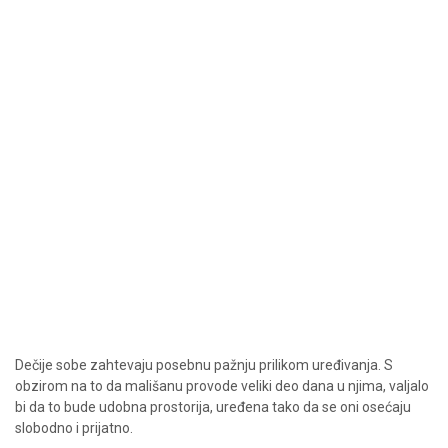
Dečije sobe zahtevaju posebnu pažnju prilikom uređivanja. S
obzirom na to da mališanu provode veliki deo dana u njima, valjalo
bi da to bude udobna prostorija, uređena tako da se oni osećaju
slobodno i prijatno.