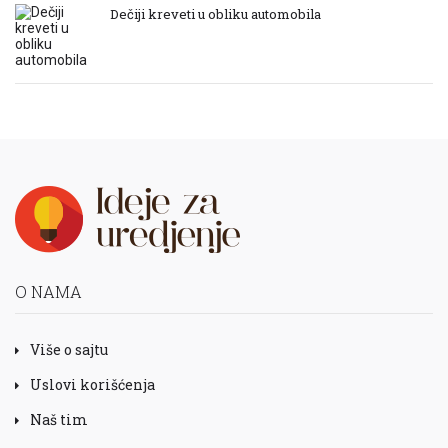
Dečiji kreveti u obliku automobila
O NAMA
Više o sajtu
Uslovi korišćenja
Naš tim