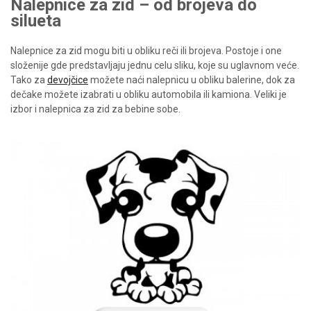
Nalepnice za zid – od brojeva do
silueta
Nalepnice za zid
mogu biti u obliku reči ili brojeva. Postoje i one
složenije gde predstavljaju jednu celu sliku, koje su uglavnom veće.
Tako za
devojčice
možete naći nalepnicu u obliku balerine, dok za
dečake možete izabrati u obliku automobila ili kamiona. Veliki je
izbor i nalepnica za zid za bebine sobe.