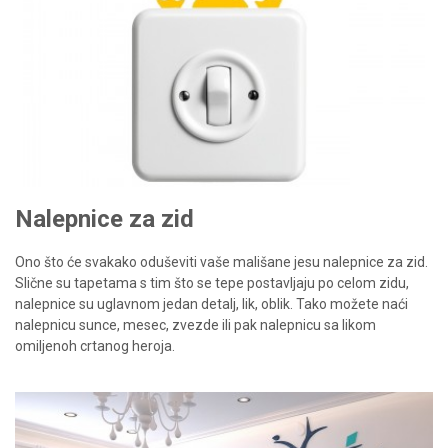
Nalepnice za zid
Ono što će svakako oduševiti vaše mališane jesu nalepnice za zid.
Slične su tapetama s tim što se tepe postavljaju po celom zidu,
nalepnice su uglavnom jedan detalj, lik, oblik. Tako možete naći
nalepnicu sunce, mesec, zvezde ili pak nalepnicu sa likom
omiljenoh crtanog heroja.