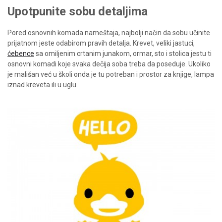
Upotpunite sobu detaljima
Pored osnovnih komada nameštaja, najbolji način da sobu učinite
prijatnom jeste odabirom pravih detalja. Krevet, veliki jastuci,
ćebence
sa omiljenim crtanim junakom, ormar, sto i stolica jestu ti
osnovni komadi koje svaka dečija soba treba da poseduje. Ukoliko
je mališan već u školi onda je tu potreban i prostor za knjige, lampa
iznad kreveta ili u uglu.