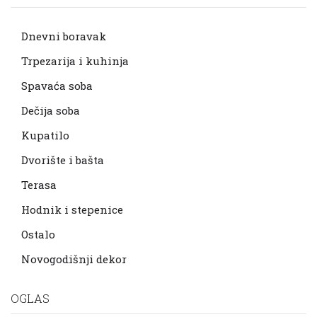
Dnevni boravak
Trpezarija i kuhinja
Spavaća soba
Dečija soba
Kupatilo
Dvorište i bašta
Terasa
Hodnik i stepenice
Ostalo
Novogodišnji dekor
OGLAS