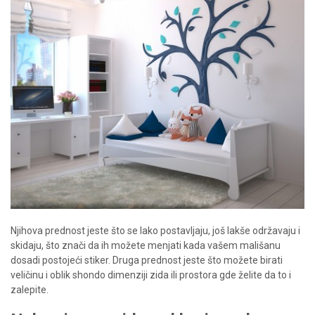
Njihova prednost jeste što se lako postavljaju, još lakše održavaju i
skidaju, što znači da ih možete menjati kada vašem mališanu
dosadi postojeći stiker. Druga prednost jeste što možete birati
veličinu i oblik shondo dimenziji zida ili prostora gde želite da to i
zalepite.