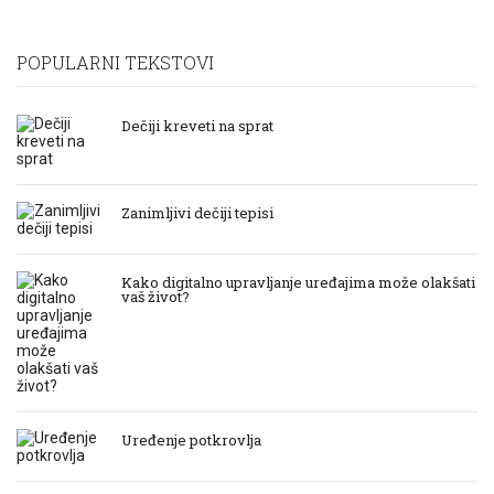
POPULARNI TEKSTOVI
Dečiji kreveti na sprat
Zanimljivi dečiji tepisi
Kako digitalno upravljanje uređajima može olakšati
vaš život?
Uređenje potkrovlja