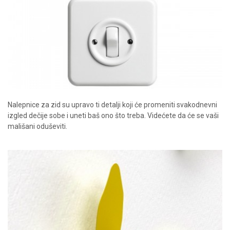
Nalepnice za zid su upravo ti detalji koji će promeniti svakodnevni
izgled dečije sobe i uneti baš ono što treba. Videćete da će se vaši
mališani oduševiti.