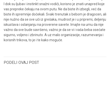
I dok su ljubav i instinkt snažni vodiči, korisno je znati unapred koje
vas prepreke čekaju na ovom putu. Ne da biste ih izbegli, već da
biste ih spremnije dočekali. Svaki trenutak s bebom je dragocen, ali
nije nužno da se sve uči iz grešaka, mudrost je i u pripremi, deljenju
iskustava i oslanjanju na proverene savete. Imajte na umu da nije
važno da sve bude savršeno, važno je da se vi i vaša beba osećate
sigurno, voljeno i zbrinuto. A uz malo organizacije, razumevanja i
korisnih trikova, to je i te kako moguće.
PODELI OVAJ POST