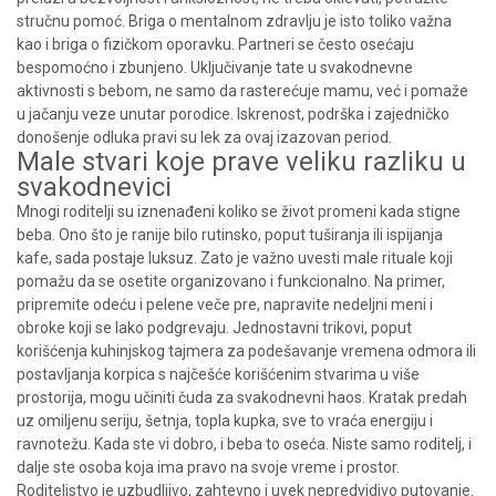
stručnu pomoć. Briga o mentalnom zdravlju je isto toliko važna
kao i briga o fizičkom oporavku. Partneri se često osećaju
bespomoćno i zbunjeno. Uključivanje tate u svakodnevne
aktivnosti s bebom, ne samo da rasterećuje mamu, već i pomaže
u jačanju veze unutar porodice. Iskrenost, podrška i zajedničko
donošenje odluka pravi su lek za ovaj izazovan period.
Male stvari koje prave veliku razliku u
svakodnevici
Mnogi roditelji su iznenađeni koliko se život promeni kada stigne
beba. Ono što je ranije bilo rutinsko, poput tuširanja ili ispijanja
kafe, sada postaje luksuz. Zato je važno uvesti male rituale koji
pomažu da se osetite organizovano i funkcionalno. Na primer,
pripremite odeću i pelene veče pre, napravite nedeljni meni i
obroke koji se lako podgrevaju. Jednostavni trikovi, poput
korišćenja kuhinjskog tajmera za podešavanje vremena odmora ili
postavljanja korpica s najčešće korišćenim stvarima u više
prostorija, mogu učiniti čuda za svakodnevni haos. Kratak predah
uz omiljenu seriju, šetnja, topla kupka, sve to vraća energiju i
ravnotežu. Kada ste vi dobro, i beba to oseća. Niste samo roditelj, i
dalje ste osoba koja ima pravo na svoje vreme i prostor.
Roditeljstvo je uzbudljivo, zahtevno i uvek nepredvidivo putovanje.