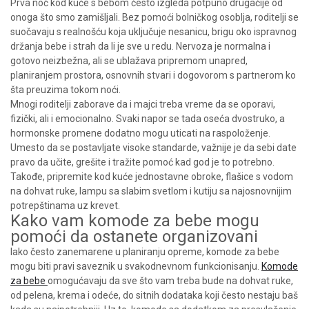
Prva noć kod kuće s bebom često izgleda potpuno drugačije od
onoga što smo zamišljali. Bez pomoći bolničkog osoblja, roditelji se
suočavaju s realnošću koja uključuje nesanicu, brigu oko ispravnog
držanja bebe i strah da li je sve u redu. Nervoza je normalna i
gotovo neizbežna, ali se ublažava pripremom unapred,
planiranjem prostora, osnovnih stvari i dogovorom s partnerom ko
šta preuzima tokom noći.
Mnogi roditelji zaborave da i majci treba vreme da se oporavi,
fizički, ali i emocionalno. Svaki napor se tada oseća dvostruko, a
hormonske promene dodatno mogu uticati na raspoloženje.
Umesto da se postavljate visoke standarde, važnije je da sebi date
pravo da učite, grešite i tražite pomoć kad god je to potrebno.
Takođe, pripremite kod kuće jednostavne obroke, flašice s vodom
na dohvat ruke, lampu sa slabim svetlom i kutiju sa najosnovnijim
potrepštinama uz krevet.
Kako vam komode za bebe mogu
pomoći da ostanete organizovani
Iako često zanemarene u planiranju opreme, komode za bebe
mogu biti pravi saveznik u svakodnevnom funkcionisanju.
Komode
za bebe
omogućavaju da sve što vam treba bude na dohvat ruke,
od pelena, krema i odeće, do sitnih dodataka koji često nestaju baš