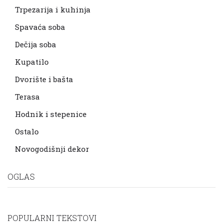
Trpezarija i kuhinja
Spavaća soba
Dečija soba
Kupatilo
Dvorište i bašta
Terasa
Hodnik i stepenice
Ostalo
Novogodišnji dekor
OGLAS
POPULARNI TEKSTOVI