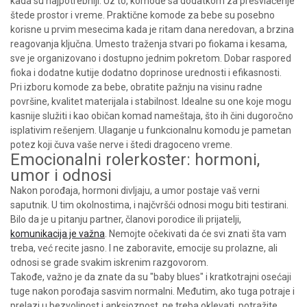
kada su najpotrebniji. Uz to, komode sa dodatkom za presvlačenje
štede prostor i vreme. Praktične komode za bebe su posebno
korisne u prvim mesecima kada je ritam dana neredovan, a brzina
reagovanja ključna. Umesto traženja stvari po fiokama i kesama,
sve je organizovano i dostupno jednim pokretom. Dobar raspored
fioka i dodatne kutije dodatno doprinose urednosti i efikasnosti.
Pri izboru komode za bebe, obratite pažnju na visinu radne
površine, kvalitet materijala i stabilnost. Idealne su one koje mogu
kasnije služiti i kao običan komad nameštaja, što ih čini dugoročno
isplativim rešenjem. Ulaganje u funkcionalnu komodu je pametan
potez koji čuva vaše nerve i štedi dragoceno vreme.
Emocionalni rolerkoster: hormoni,
umor i odnosi
Nakon porođaja, hormoni divljaju, a umor postaje vaš verni
saputnik. U tim okolnostima, i najčvršći odnosi mogu biti testirani.
Bilo da je u pitanju partner, članovi porodice ili prijatelji,
komunikacija je važna
. Nemojte očekivati da će svi znati šta vam
treba, već recite jasno. I ne zaboravite, emocije su prolazne, ali
odnosi se grade svakim iskrenim razgovorom.
Takođe, važno je da znate da su "baby blues" i kratkotrajni osećaji
tuge nakon porođaja sasvim normalni. Međutim, ako tuga potraje i
prelazi u bezvoljnost i anksioznost, ne treba oklevati, potražite