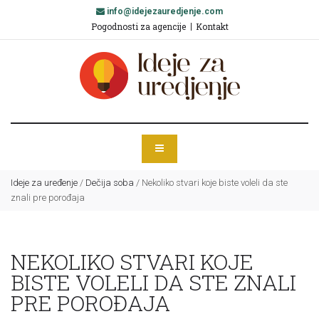
info@idejezauredjenje.com
Pogodnosti za agencije
Kontakt
Ideje za uređenje
/
Dečija soba
/
Nekoliko stvari koje biste voleli da ste
znali pre porođaja
NEKOLIKO STVARI KOJE
BISTE VOLELI DA STE ZNALI
PRE POROĐAJA