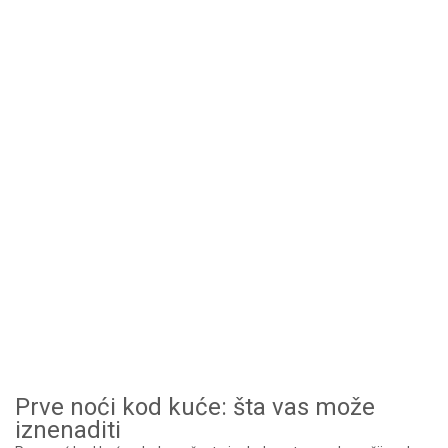
Prve noći kod kuće: šta vas može
iznenaditi