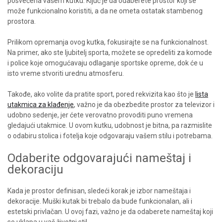
posvećena vašem kutku. Ključ je da odaberete prostor koji se
može funkcionalno koristiti, a da ne ometa ostatak stambenog
prostora.
Prilikom opremanja ovog kutka, fokusirajte se na funkcionalnost.
Na primer, ako ste ljubitelj sporta, možete se opredeliti za komode
i police koje omogućavaju odlaganje sportske opreme, dok će u
isto vreme stvoriti urednu atmosferu.
Takođe, ako volite da pratite sport, pored rekvizita kao što je
lista
utakmica za klađenje
, važno je da obezbedite prostor za televizor i
udobno sedenje, jer ćete verovatno provoditi puno vremena
gledajući utakmice. U ovom kutku, udobnost je bitna, pa razmislite
o odabiru stolica i fotelja koje odgovaraju vašem stilu i potrebama.
Odaberite odgovarajući nameštaj i
dekoraciju
Kada je prostor definisan, sledeći korak je izbor nameštaja i
dekoracije. Muški kutak bi trebalo da bude funkcionalan, ali i
estetski privlačan. U ovoj fazi, važno je da odaberete nameštaj koji
se uklapa u vaš životni stil.