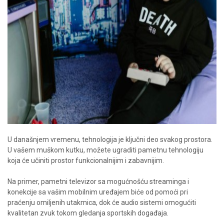
U današnjem vremenu, tehnologija je ključni deo svakog prostora.
U vašem muškom kutku, možete ugraditi pametnu tehnologiju
koja će učiniti prostor funkcionalnijim i zabavnijim.
Na primer, pametni televizor sa mogućnošću streaminga i
konekcije sa vašim mobilnim uređajem biće od pomoći pri
praćenju omiljenih utakmica, dok će audio sistemi omogućiti
kvalitetan zvuk tokom gledanja sportskih događaja.