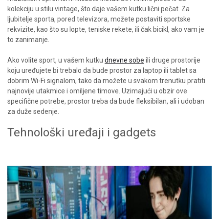
kolekciju u stilu vintage, što daje vašem kutku lični pečat. Za
ljubitelje sporta, pored televizora, možete postaviti sportske
rekvizite, kao što su lopte, teniske rekete, ili čak bicikl, ako vam je
to zanimanje.
Ako volite sport, u vašem kutku
dnevne sobe
ili druge prostorije
koju uređujete bi trebalo da bude prostor za laptop ili tablet sa
dobrim Wi-Fi signalom, tako da možete u svakom trenutku pratiti
najnovije utakmice i omiljene timove. Uzimajući u obzir ove
specifične potrebe, prostor treba da bude fleksibilan, ali i udoban
za duže sedenje.
Tehnološki uređaji i gadgets