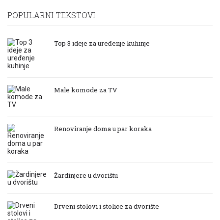
POPULARNI TEKSTOVI
Top 3 ideje za uređenje kuhinje
Male komode za TV
Renoviranje doma u par koraka
Žardinjere u dvorištu
Drveni stolovi i stolice za dvorište