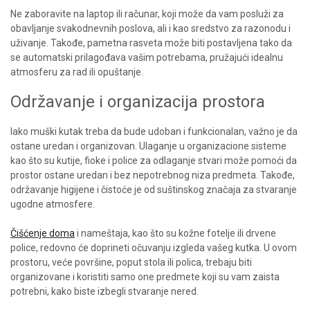
Ne zaboravite na laptop ili računar, koji može da vam posluži za
obavljanje svakodnevnih poslova, ali i kao sredstvo za razonodu i
uživanje. Takođe, pametna rasveta može biti postavljena tako da
se automatski prilagođava vašim potrebama, pružajući idealnu
atmosferu za rad ili opuštanje.
Održavanje i organizacija prostora
Iako muški kutak treba da bude udoban i funkcionalan, važno je da
ostane uredan i organizovan. Ulaganje u organizacione sisteme
kao što su kutije, fioke i police za odlaganje stvari može pomoći da
prostor ostane uredan i bez nepotrebnog niza predmeta. Takođe,
održavanje higijene i čistoće je od suštinskog značaja za stvaranje
ugodne atmosfere.
Čišćenje doma
i nameštaja, kao što su kožne fotelje ili drvene
police, redovno će doprineti očuvanju izgleda vašeg kutka. U ovom
prostoru, veće površine, poput stola ili polica, trebaju biti
organizovane i koristiti samo one predmete koji su vam zaista
potrebni, kako biste izbegli stvaranje nered.