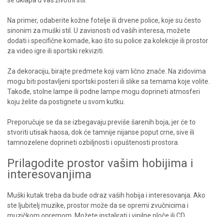
Na primer, odaberite kožne fotelje ili drvene police, koje su često
sinonim za muški stil. U zavisnosti od vaših interesa, možete
dodati i specifične komade, kao što su police za kolekcije ili prostor
za video igre ili sportski rekviziti.
Za dekoraciju, birajte predmete koji vam lično znače. Na zidovima
mogu biti postavljeni sportski posteri ili slike sa temama koje volite.
Takođe, stolne lampe ili podne lampe mogu doprineti atmosferi
koju želite da postignete u svom kutku.
Preporučuje se da se izbegavaju previše šarenih boja, jer će to
stvoriti utisak haosa, dok će tamnije nijanse poput crne, sive ili
tamnozelene doprineti ozbiljnosti i opuštenosti prostora.
Prilagodite prostor vašim hobijima i
interesovanjima
Muški kutak treba da bude odraz vaših hobija i interesovanja. Ako
ste ljubitelj muzike, prostor može da se opremi zvučnicima i
muzičkom opremom. Možete instalirati i vinilne ploče ili CD