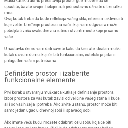
Muški kutak u domu predstavlja prostor gde možete da se
opustite, bavite svojim hobijima, ili jednostavno uživate u trenutku
mira.
Ovaj kutak treba da bude refleksija vašeg stila, interesa i aktivnosti
koje volite. Uređenje prostora na način koji vam odgovara može
poboljšati vašu svakodnevnu rutinu i stvoriti mesto koje je samo
vaše.
U nastavku ćemo vam dati savete kako da kreirate idealan muški
kutak u svom domu, koji će biti funkcionalan, estetski prijatan i
prilagođen vašim potrebama.
Definišite prostor i izaberite
funkcionalne elemente
Prvi korak u stvaranju muškarca kutka je definisanje prostora.
Izbor prostora za vaš kutak zavisi od veličine vašeg stana ili kuće,
ali i od vaših želja i potreba. Ako živite u stanu, prostor može biti
samo jedan ugao u dnevnoj sobi ili spavaćoj sobi.
Ako imate veću kuću, možete odabrati celu sobu koja će biti