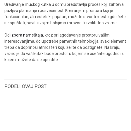
Uređivanje muškog kutka u domu predstavlja proces koji zahteva
pažljivo planiranje i posvećenost. Kreiranjem prostora koji je
funkcionalan, ali i estetski prijatan, možete stvoriti mesto gde ćete
se opuštati, baviti svojim hobijima i provoditi kvalitetno vreme.
Od
izbora nameštaja
, kroz prilagođavanje prostoru vašim
interesovanjima, do upotrebe pametnih tehnologija, svaki element
treba da doprinosi atmosferi koju želite da postignete. Na kraju,
važno je da vaš kutak bude prostor u kojem se osećate ugodno i u
kojem možete da se opustite.
PODELI OVAJ POST