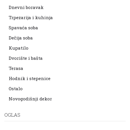
Dnevni boravak
Trpezarija i kuhinja
Spavaća soba
Dečija soba
Kupatilo
Dvorište i bašta
Terasa
Hodnik i stepenice
Ostalo
Novogodišnji dekor
OGLAS