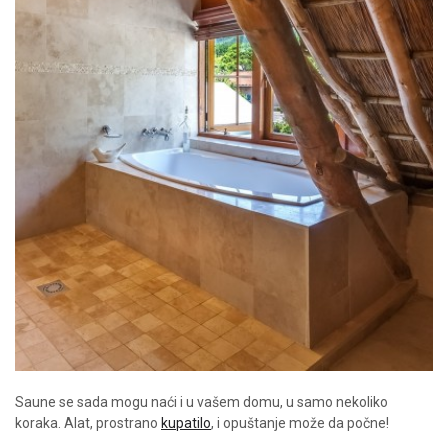
Saune se sada mogu naći i u vašem domu, u samo nekoliko
koraka. Alat, prostrano
kupatilo
, i opuštanje može da počne!