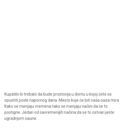
Kupatilo bi trebalo da bude prostorija u domu u kojoj ćete se
opustiti posle napornog dana. Mesto koje će biti vaša oaza mira.
Kako se menjaju vremena tako se menjaju načini da se to
postigne. Jedan od savremenijih načina da se to ostvari jeste
ugradnjom saune.