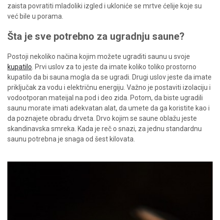
zaista povratiti mladoliki izgled i ukloniće se mrtve ćelije koje su
već bile u porama.
Šta je sve potrebno za ugradnju saune
?
Postoji nekoliko načina kojim možete ugraditi saunu u svoje
kupatilo
. Prvi uslov za to jeste da imate koliko toliko prostorno
kupatilo da bi sauna mogla da se ugradi. Drugi uslov jeste da imate
priključak za vodu i električnu energiju. Važno je postaviti izolaciju i
vodootporan mateijal na pod i deo zida. Potom, da biste ugradili
saunu morate imati adekvatan alat, da umete da ga koristite kao i
da poznajete obradu drveta. Drvo kojim se saune oblažu jeste
skandinavska smreka. Kada je reč o snazi, za jednu standardnu
saunu potrebna je snaga od šest kilovata.