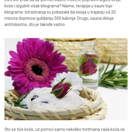
kože i izgubiti višak kilograma? Naime, terapija u sauni topi
kilograme. Istraživanja su pokazala da sesija u trajanju od 20
minuta doprinosi gubljenju 500 kalorija. Drugo, sauna deluje
antitoksično, što je takođe važno.
Što se tiče kože, uz pomoć samo nekoliko tretmana vaša koža će