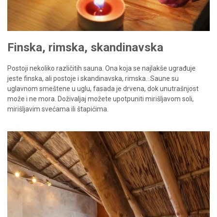
Finska, rimska, skandinavska
Postoji nekoliko različitih sauna. Ona koja se najlakše ugrađuje
jeste finska, ali postoje i skandinavska, rimska…Saune su
uglavnom smeštene u uglu, fasada je drvena, dok unutrašnjost
može i ne mora. Doživaljaj možete upotpuniti mirišljavom soli,
mirišljavim svećama ili štapićima.