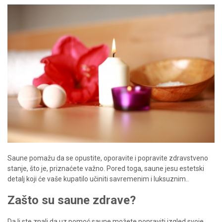
Saune pomažu da se opustite, oporavite i popravite zdravstveno
stanje, što je, priznaćete važno. Pored toga, saune jesu estetski
detalj koji će vaše kupatilo učiniti savremenim i luksuznim..
Zašto su saune zdrave?
Da li ste znali da uz pomoć saune možete popraviti izgled svoje