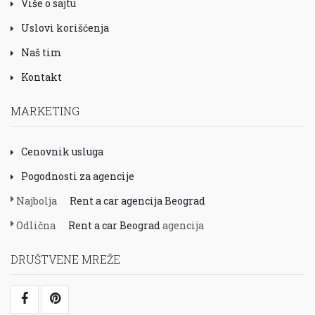
Više o sajtu
Uslovi korišćenja
Naš tim
Kontakt
MARKETING
Cenovnik usluga
Pogodnosti za agencije
Najbolja
Rent a car agencija Beograd
Odlična
Rent a car Beograd
agencija
DRUŠTVENE MREŽE