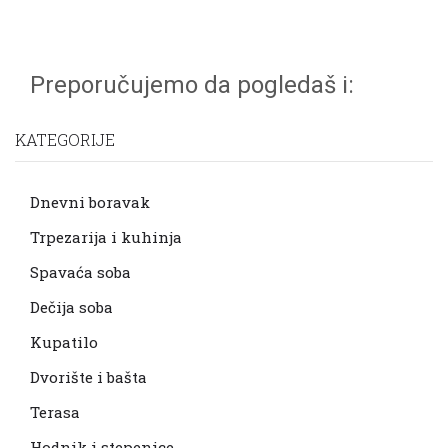
Preporučujemo da pogledaš i:
KATEGORIJE
Dnevni boravak
Trpezarija i kuhinja
Spavaća soba
Dečija soba
Kupatilo
Dvorište i bašta
Terasa
Hodnik i stepenice