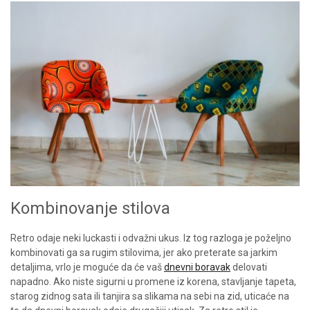
Kombinovanje stilova
Retro odaje neki luckasti i odvažni ukus. Iz tog razloga je poželjno
kombinovati ga sa rugim stilovima, jer ako preterate sa jarkim
detaljima, vrlo je moguće da će vaš
dnevni boravak
delovati
napadno. Ako niste sigurni u promene iz korena, stavljanje tapeta,
starog zidnog sata ili tanjira sa slikama na sebi na zid, uticaće na