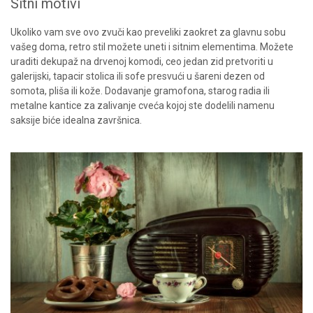
Sitni motivi
Ukoliko vam sve ovo zvuči kao preveliki zaokret za glavnu sobu
vašeg doma, retro stil možete uneti i sitnim elementima. Možete
uraditi dekupaž na drvenoj komodi, ceo jedan zid pretvoriti u
galerijski, tapacir stolica ili sofe presvući u šareni dezen od
somota, pliša ili kože. Dodavanje gramofona, starog radia ili
metalne kantice za zalivanje cveća kojoj ste dodelili namenu
saksije biće idealna završnica.