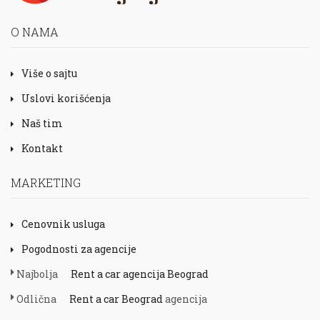
O NAMA
Više o sajtu
Uslovi korišćenja
Naš tim
Kontakt
MARKETING
Cenovnik usluga
Pogodnosti za agencije
Najbolja
Rent a car agencija Beograd
Odlična
Rent a car Beograd
agencija