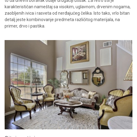
to da dnevni boravak odaje drugačiji utisak. Za retro stil je
karakterističan nameštaj sa visokim, uglavnom, drvenim nogama,
zaobljenih ivica i rasveta od nerđajućeg čelika. Isto tako, vrlo bitan
detalj jeste kombinovanje predmeta različitog materijala, na
primer, drvo i pastika.