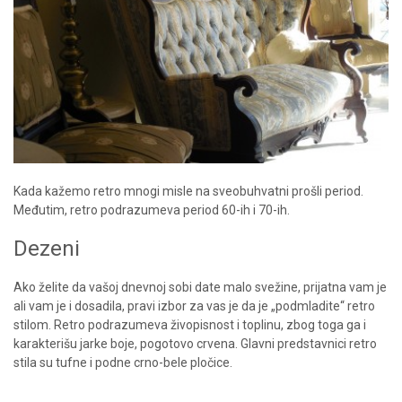
Kada kažemo retro mnogi misle na sveobuhvatni prošli period.
Međutim, retro podrazumeva period 60-ih i 70-ih.
Dezeni
Ako želite da vašoj dnevnoj sobi date malo svežine, prijatna vam je
ali vam je i dosadila, pravi izbor za vas je da je „podmladite“ retro
stilom. Retro podrazumeva živopisnost i toplinu, zbog toga ga i
karakterišu jarke boje, pogotovo crvena. Glavni predstavnici retro
stila su tufne i podne crno-bele pločice.