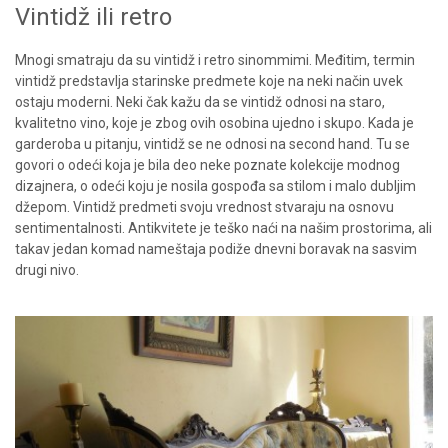
Vintidž ili retro
Mnogi smatraju da su vintidž i retro sinommimi. Međitim, termin
vintidž predstavlja starinske predmete koje na neki način uvek
ostaju moderni. Neki čak kažu da se vintidž odnosi na staro,
kvalitetno vino, koje je zbog ovih osobina ujedno i skupo. Kada je
garderoba u pitanju, vintidž se ne odnosi na second hand. Tu se
govori o odeći koja je bila deo neke poznate kolekcije modnog
dizajnera, o odeći koju je nosila gospođa sa stilom i malo dubljim
džepom. Vintidž predmeti svoju vrednost stvaraju na osnovu
sentimentalnosti. Antikvitete je teško naći na našim prostorima, ali
takav jedan komad nameštaja podiže dnevni boravak na sasvim
drugi nivo.