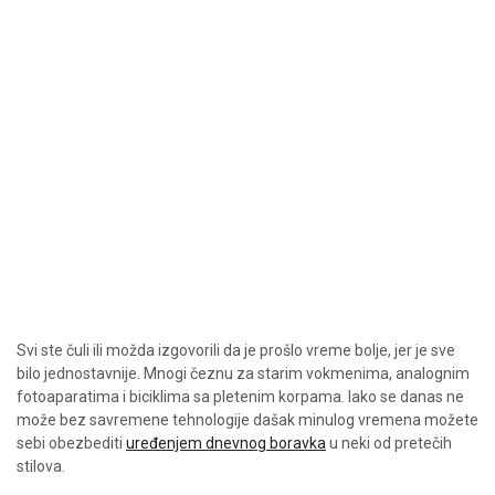
Svi ste čuli ili možda izgovorili da je prošlo vreme bolje, jer je sve
bilo jednostavnije. Mnogi čeznu za starim vokmenima, analognim
fotoaparatima i biciklima sa pletenim korpama. Iako se danas ne
može bez savremene tehnologije dašak minulog vremena možete
sebi obezbediti
uređenjem dnevnog boravka
u neki od pretečih
stilova.