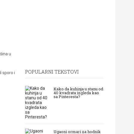
ršina u
POPULARNI TEKSTOVI
i sporo i
Kako da kuhinja u stanu od
40 kvadrata izgleda kao
sa Pinteresta?
Ugaoni ormari za hodnik