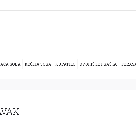
VAĆA SOBA
DEČIJA SOBA
KUPATILO
DVORIŠTE I BAŠTA
TERAS
AVAK