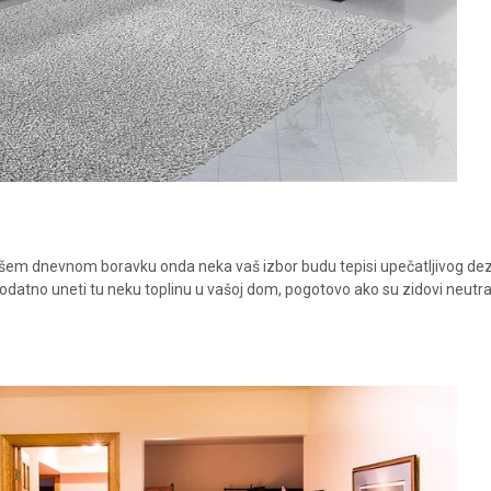
vašem dnevnom boravku onda neka vaš izbor budu tepisi upečatljivog de
 dodatno uneti tu neku toplinu u vašoj dom, pogotovo ako su zidovi neutra