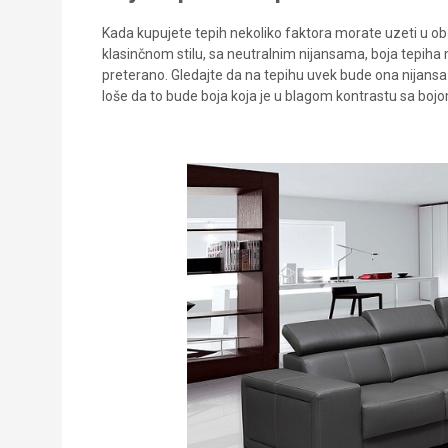
Kada kupujete tepih nekoliko faktora morate uzeti u obzir
klasinčnom stilu, sa neutralnim nijansama, boja tepiha mo
preterano. Gledajte da na tepihu uvek bude ona nijansa 
loše da to bude boja koja je u blagom kontrastu sa boj