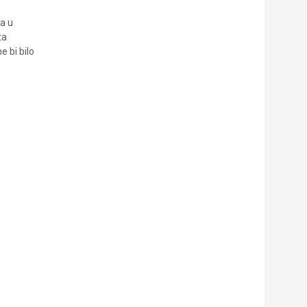
ba u
ta
e bi bilo