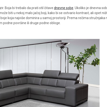
. Boja bi trebalo da prati stil čitave
dnevne sobe
. Ukoliko je dnevna so
že biti u nekoj malo jačoj boji, kako bi se ostvario kontrast, ali opet niš
boje koja najviše dominira u samoj prostoriji. Prema rečima stručnjaka n
om podne površine ili druge podne obloge.