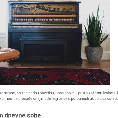
e strane, on štiti podnu površinu, unosi toplinu, pruža zaštitnu izolaciju i
ko moći da pronađe onaj model koji će se u potpunosti uklopiti sa osta
om dnevne sobe