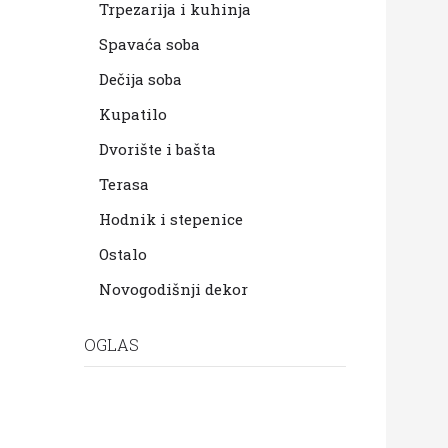
Trpezarija i kuhinja
Spavaća soba
Dečija soba
Kupatilo
Dvorište i bašta
Terasa
Hodnik i stepenice
Ostalo
Novogodišnji dekor
OGLAS