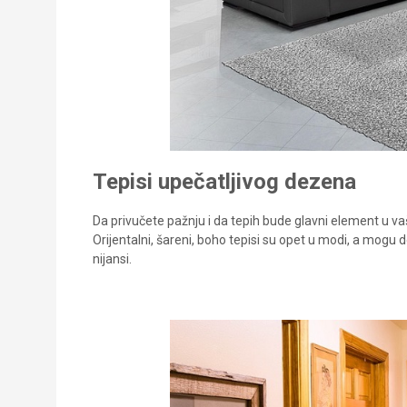
Tepisi upečatljivog dezena
Da privučete pažnju i da tepih bude glavni element u 
Orijentalni, šareni, boho tepisi su opet u modi, a mogu
nijansi.