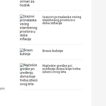
Izazovi pronalaska većeg
stambenog prostora u
doba inflacije
Braon kuhinje
Najčešće greške pri
uređenju doma koje treba
izbeći ovog leta
tkom