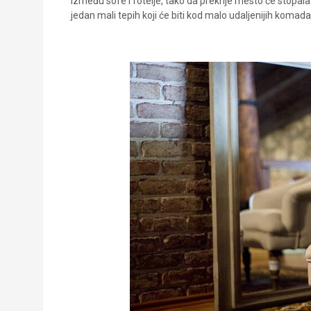
između sofe i fotelje, tako da prekrije mesto će stopala
jedan mali tepih koji će biti kod malo udaljenijih koma