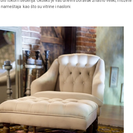
 biti tokom sedenja. Ukoliko je vaš dnevni boravak znatno veliki, možete 
da nameštaja
kao što su vitrine i nasloni.