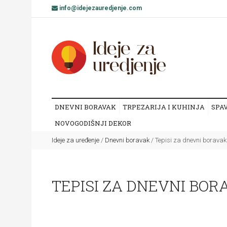
info@idejezauredjenje.com
DNEVNI BORAVAK
TRPEZARIJA I KUHINJA
SPA
NOVOGODIŠNJI DEKOR
Ideje za uređenje
/
Dnevni boravak
/
Tepisi za dnevni boravak
TEPISI ZA DNEVNI BOR