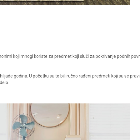
o sinonimi koji mnogi koriste za predmet koji služi za pokrivanje podnih pov
 hiljade godina. U početku su to bili ručno rađeni predmeti koji su se pravil
delo.