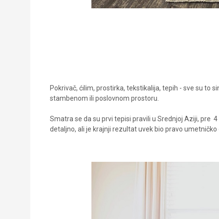
Pokrivač, ćilim, prostirka, tekstikalija, tepih - sve su t
stambenom ili poslovnom prostoru.
Smatra se da su prvi tepisi pravili u Srednjoj Aziji, pre
4
detaljno, ali je krajnji rezultat uvek bio pravo umetničko 