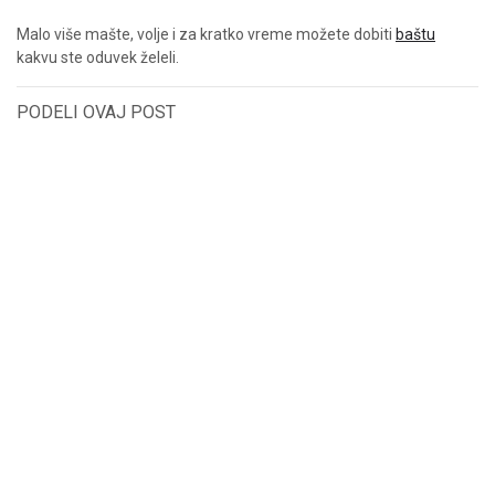
Malo više mašte, volje i za kratko vreme možete dobiti
baštu
kakvu ste oduvek želeli.
PODELI OVAJ POST