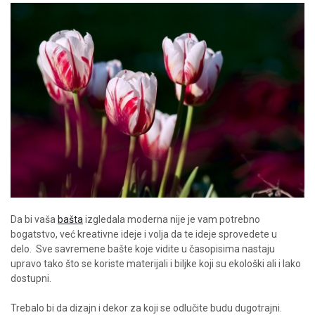
Da bi vaša
bašta
izgledala moderna nije je vam potrebno
bogatstvo, već kreativne ideje i volja da te ideje sprovedete u
delo.
Sve savremene bašte koje vidite u časopisima nastaju
upravo tako što se koriste materijali i biljke koji su ekološki ali i lako
dostupni.
Trebalo bi da dizajn i dekor za koji se odlučite budu dugotrajni.