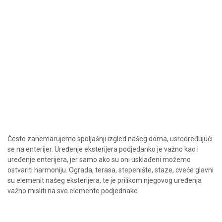
Često zanemarujemo spoljašnji izgled našeg doma, usredređujući
se na enterijer. Uređenje eksterijera podjedanko je važno kao i
uređenje enterijera, jer samo ako su oni usklađeni možemo
ostvariti harmoniju. Ograda, terasa, stepenište, staze, cveće glavni
su elemenit našeg eksterijera, te je prilikom njegovog uređenja
važno misliti na sve elemente podjednako.