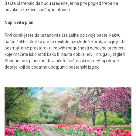
Bašte bi trebalo da budu sređene jer na prvi pogled treba da
povuku i izazovu osećaj prijatnosti.
Napravite plan
Prvi korak jeste da ustanovite šta želite od svoje bašte, kakvu
baštu želite. Ukoliko ste to rešili dolazi sledeći korak, a to je jeste
posmatranje prostora i njegovih mogućnosti odnosno prednosti
koje možete iskoristiti kako bi bašta dobila novi i drugačiji izgled.
Shodno tom planu postavljaćete baštenski nameštaj i druge
detalje koji će dodatno upotpuniti baštenski izgled.