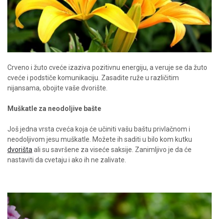
Crveno i žuto cveće izaziva pozitivnu energiju, a veruje se da žuto
cveće i podstiče komunikaciju. Zasadite ruže u različitim
nijansama, obojite vaše dvorište.
Muškatle za neodoljive bašte
Još jedna vrsta cveća koja će učiniti vašu baštu privlačnom i
neodoljivom jesu muškatle. Možete ih saditi u bilo kom kutku
dvorišta
ali su savršene za viseće saksije. Zanimljivo je da će
nastaviti da cvetaju i ako ih ne zalivate.