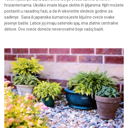
hrizantemama. Ukoliko imate klupe okitite ih ljiljanima. Njih možete
postaviti u rasadnoj fazi, a da ih iskoristite sledeće godine za
sađenje.
Sasa ili japanska šumarica jeste ključno cveće svake
jesenje bašte. Latice joj imaju satenski sjaj, ima zlatne centralne
delove. Ovo cveće doneće neverovatne boje vašoj bašti.