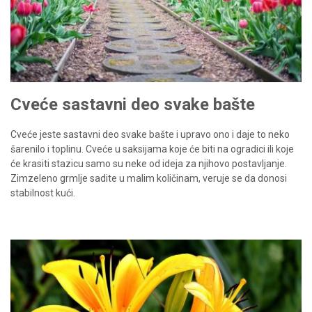
Cveće sastavni deo svake bašte
Cveće jeste sastavni deo svake bašte i upravo ono i daje to neko
šarenilo i toplinu. Cveće u saksijama koje će biti na ogradici ili koje
će krasiti stazicu samo su neke od ideja za njihovo postavljanje.
Zimzeleno grmlje sadite u malim količinam, veruje se da donosi
stabilnost kući.