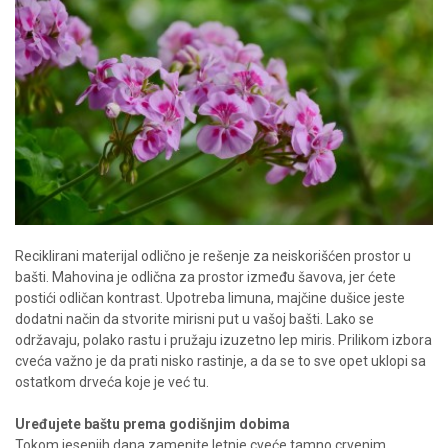
Reciklirani materijal odlično je rešenje za neiskorišćen prostor u
bašti. Mahovina je odlična za prostor između šavova, jer ćete
postići odličan kontrast. Upotreba limuna, majčine dušice jeste
dodatni način da stvorite mirisni put u vašoj bašti. Lako se
održavaju, polako rastu i pružaju izuzetno lep miris. Prilikom izbora
cveća važno je da prati nisko rastinje, a da se to sve opet uklopi sa
ostatkom drveća koje je već tu.
Uređujete baštu prema godišnjim dobima
Tokom jesenjih dana zamenite letnje cveće tamno crvenim