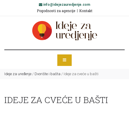
info@idejezauredjenje.com
Pogodnosti za agencije
Kontakt
Ideje za uređenje
/
Dvorište i bašta
/
Ideje za cveće u bašti
IDEJE ZA CVEĆE U BAŠTI