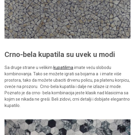
Crno-bela kupatila su uvek u modi
Sa druge strane u velikim
kupatilima
imate veću slobodu
kombinovanja. Tako se možete igrati sa bojama a
i imate više
prostora, tako da možete ubaciti drvenu policu, pa platenu korpicu,
cveće na prozoru.
Crno-bela kupatila i dalje ne izlaze iz mode.
Poznato je da crno- bela kombinacija jeste klasik nad klasicima sa
kojim se nikada ne greši. Beli zidovi, crni detalji i dobijate elegantno
kupatilo.