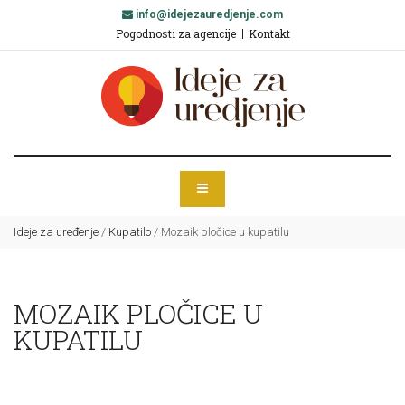
info@idejezauredjenje.com
Pogodnosti za agencije
Kontakt
Ideje za uređenje
/
Kupatilo
/
Mozaik pločice u kupatilu
MOZAIK PLOČICE U
KUPATILU