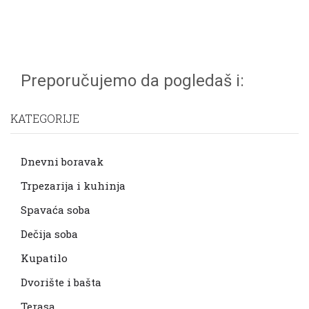
Preporučujemo da pogledaš i:
KATEGORIJE
Dnevni boravak
Trpezarija i kuhinja
Spavaća soba
Dečija soba
Kupatilo
Dvorište i bašta
Terasa