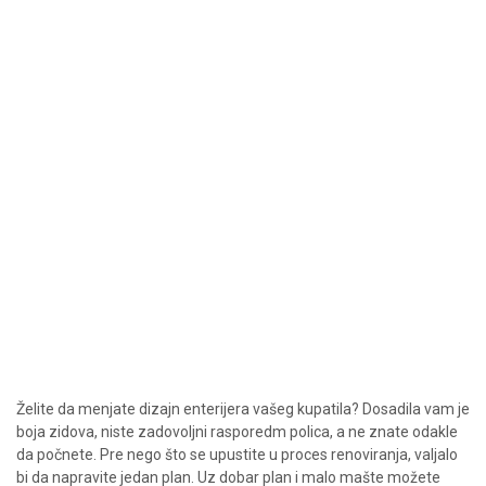
Želite da menjate dizajn enterijera vašeg kupatila? Dosadila vam je
boja zidova, niste zadovoljni rasporedm polica, a ne znate odakle
da počnete. Pre nego što se upustite u proces renoviranja, valjalo
bi da napravite jedan plan. Uz dobar plan i malo mašte možete