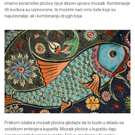
imamo keramičke pločice čiji je dezen upravo mozaik. Kombinacije
tih kockica su raznovrsne, te možete naći crno-bele koje su
najučestalije, ali i kombinaciju drugih boja.
Prilikom odabira mozaik pločica gledajte da to bude u skladu sa
ostatkom enterijera kupatila. Mozaik pločice u kupatilu daju