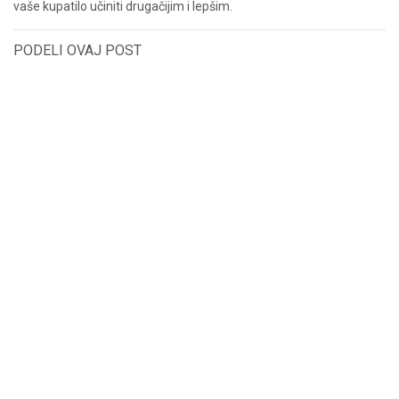
vaše kupatilo učiniti drugačijim i lepšim.
PODELI OVAJ POST