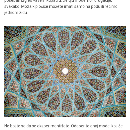
poseban izgled vašem kupatilu. Deluju moderno i drugačije,
svakako. Mozaik pločice možete imati samo na podu ili recimo
jednom zidu.
Ne bojite se da se eksperimentišete. Odaberite onaj model koji će