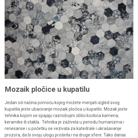
Mozaik pločice u kupatilu
Jedan od načina pomoću kojeg možete menjati izgled svog
kupatila jeste ubacivanje mozaik pločica u kupatilo. Mozak jeste
tehnika kojom se spajaju raznobojini oblici kockica kamena,
keramike ili stakla.
Tehnika je zaživela u periodu humanizma i
renesanse i u početku se vezivala za katedrale i ukrašavanje
prozora, da bi svoju ulogu proširila i na druge sfere. Tako danas