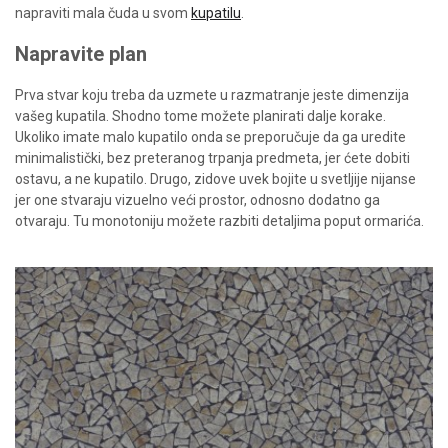
napraviti mala čuda u svom
kupatilu
.
Napravite plan
Prva stvar koju treba da uzmete u razmatranje jeste dimenzija
vašeg kupatila. Shodno tome možete planirati dalje korake.
Ukoliko imate malo kupatilo onda se preporučuje da ga uredite
minimalistički, bez preteranog trpanja predmeta, jer ćete dobiti
ostavu, a ne kupatilo. Drugo, zidove uvek bojite u svetljije nijanse
jer one stvaraju vizuelno veći prostor, odnosno dodatno ga
otvaraju. Tu monotoniju možete razbiti detaljima poput ormarića.