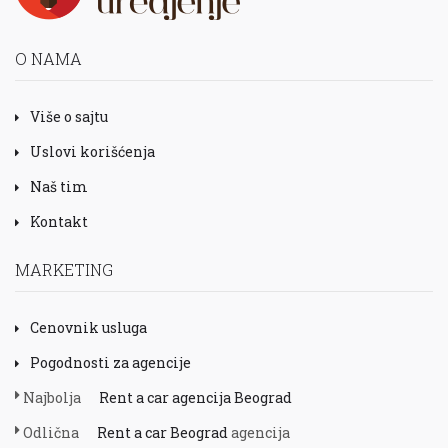
O NAMA
Više o sajtu
Uslovi korišćenja
Naš tim
Kontakt
MARKETING
Cenovnik usluga
Pogodnosti za agencije
Najbolja
Rent a car agencija Beograd
Odlična
Rent a car Beograd
agencija