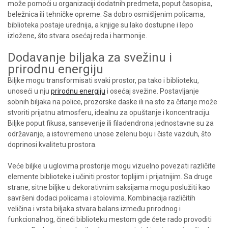
može pomoći u organizaciji dodatnih predmeta, poput časopisa,
beležnica ili tehničke opreme. Sa dobro osmišljenim policama,
biblioteka postaje urednija, a knjige su lako dostupne i lepo
izložene, što stvara osećaj reda i harmonije.
Dodavanje biljaka za svežinu i
prirodnu energiju
Biljke mogu transformisati svaki prostor, pa tako i biblioteku,
unoseći u nju
prirodnu energiju
i osećaj svežine. Postavljanje
sobnih biljaka na police, prozorske daske ili na sto za čitanje može
stvoriti prijatnu atmosferu, idealnu za opuštanje i koncentraciju.
Biljke poput fikusa, sanseverije ili filadendrona jednostavne su za
održavanje, a istovremeno unose zelenu boju i čiste vazduh, što
doprinosi kvalitetu prostora.
Veće biljke u uglovima prostorije mogu vizuelno povezati različite
elemente biblioteke i učiniti prostor toplijim i prijatnijim. Sa druge
strane, sitne biljke u dekorativnim saksijama mogu poslužiti kao
savršeni dodaci policama i stolovima. Kombinacija različitih
veličina i vrsta biljaka stvara balans između prirodnog i
funkcionalnog, čineći biblioteku mestom gde ćete rado provoditi