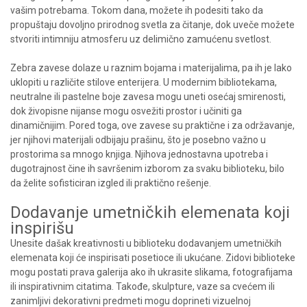
vašim potrebama. Tokom dana, možete ih podesiti tako da
propuštaju dovoljno prirodnog svetla za čitanje, dok uveče možete
stvoriti intimniju atmosferu uz delimično zamućenu svetlost.
Zebra zavese dolaze u raznim bojama i materijalima, pa ih je lako
uklopiti u različite stilove enterijera. U modernim bibliotekama,
neutralne ili pastelne boje zavesa mogu uneti osećaj smirenosti,
dok živopisne nijanse mogu osvežiti prostor i učiniti ga
dinamičnijim. Pored toga, ove zavese su praktične i za održavanje,
jer njihovi materijali odbijaju prašinu, što je posebno važno u
prostorima sa mnogo knjiga. Njihova jednostavna upotreba i
dugotrajnost čine ih savršenim izborom za svaku biblioteku, bilo
da želite sofisticiran izgled ili praktično rešenje.
Dodavanje umetničkih elemenata koji
inspirišu
Unesite dašak kreativnosti u biblioteku dodavanjem umetničkih
elemenata koji će inspirisati posetioce ili ukućane. Zidovi biblioteke
mogu postati prava galerija ako ih ukrasite slikama, fotografijama
ili inspirativnim citatima. Takođe, skulpture, vaze sa cvećem ili
zanimljivi dekorativni predmeti mogu doprineti vizuelnoj