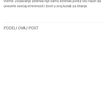
vreme. Dodavanje zelenila nije samo estetski potez već način da
unesete osećaj smirenosti i život u svoj kutak za čitanje.
PODELI OVAJ POST