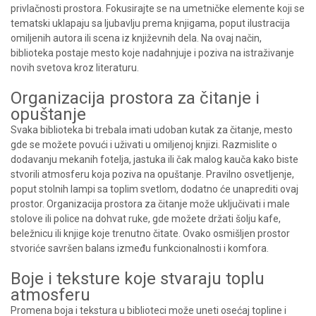
privlačnosti prostora. Fokusirajte se na umetničke elemente koji se
tematski uklapaju sa ljubavlju prema knjigama, poput ilustracija
omiljenih autora ili scena iz književnih dela. Na ovaj način,
biblioteka postaje mesto koje nadahnjuje i poziva na istraživanje
novih svetova kroz literaturu.
Organizacija prostora za čitanje i
opuštanje
Svaka biblioteka bi trebala imati udoban kutak za čitanje, mesto
gde se možete povući i uživati u omiljenoj knjizi. Razmislite o
dodavanju mekanih fotelja, jastuka ili čak malog kauča kako biste
stvorili atmosferu koja poziva na opuštanje. Pravilno osvetljenje,
poput stolnih lampi sa toplim svetlom, dodatno će unaprediti ovaj
prostor. Organizacija prostora za čitanje može uključivati i male
stolove ili police na dohvat ruke, gde možete držati šolju kafe,
beležnicu ili knjige koje trenutno čitate. Ovako osmišljen prostor
stvoriće savršen balans između funkcionalnosti i komfora.
Boje i teksture koje stvaraju toplu
atmosferu
Promena boja i tekstura u biblioteci može uneti osećaj topline i