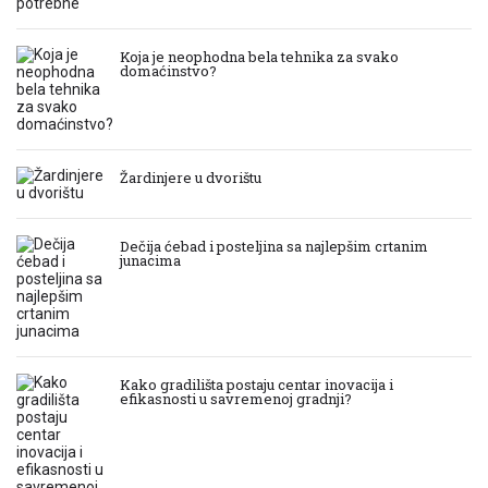
Koja je neophodna bela tehnika za svako
domaćinstvo?
Žardinjere u dvorištu
Dečija ćebad i posteljina sa najlepšim crtanim
junacima
Kako gradilišta postaju centar inovacija i
efikasnosti u savremenoj gradnji?