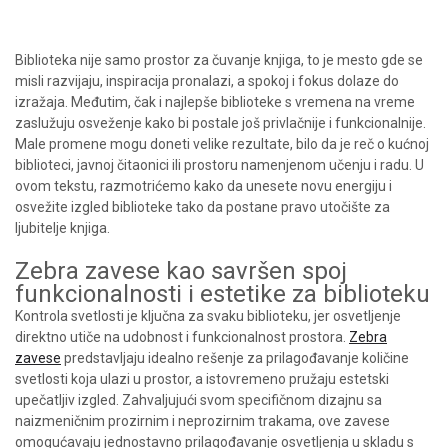
Biblioteka nije samo prostor za čuvanje knjiga, to je mesto gde se
misli razvijaju, inspiracija pronalazi, a spokoj i fokus dolaze do
izražaja. Međutim, čak i najlepše biblioteke s vremena na vreme
zaslužuju osveženje kako bi postale još privlačnije i funkcionalnije.
Male promene mogu doneti velike rezultate, bilo da je reč o kućnoj
biblioteci, javnoj čitaonici ili prostoru namenjenom učenju i radu. U
ovom tekstu, razmotrićemo kako da unesete novu energiju i
osvežite izgled biblioteke tako da postane pravo utočište za
ljubitelje knjiga.
Zebra zavese kao savršen spoj
funkcionalnosti i estetike za biblioteku
Kontrola svetlosti je ključna za svaku biblioteku, jer osvetljenje
direktno utiče na udobnost i funkcionalnost prostora.
Zebra
zavese
predstavljaju idealno rešenje za prilagođavanje količine
svetlosti koja ulazi u prostor, a istovremeno pružaju estetski
upečatljiv izgled. Zahvaljujući svom specifičnom dizajnu sa
naizmeničnim prozirnim i neprozirnim trakama, ove zavese
omogućavaju jednostavno prilagođavanje osvetljenja u skladu s