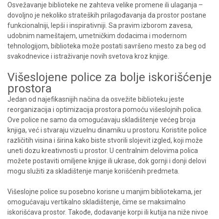
Osvežavanje biblioteke ne zahteva velike promene ili ulaganja –
dovoljno je nekoliko strateških prilagođavanja da prostor postane
funkcionalniji, lepši i inspirativniji. Sa pravim izborom zavesa,
udobnim nameštajem, umetničkim dodacima i modernom
tehnologijom, biblioteka može postati savršeno mesto za beg od
svakodnevice i istraživanje novih svetova kroz knjige.
Višeslojene police za bolje iskorišćenje
prostora
Jedan od najefikasnijih načina da osvežite biblioteku jeste
reorganizacija i optimizacija prostora pomoću višeslojnih polica.
Ove police ne samo da omogućavaju skladištenje većeg broja
knjiga, već i stvaraju vizuelnu dinamiku u prostoru. Koristite police
različitih visina i širina kako biste stvorili slojevit izgled, koji može
uneti dozu kreativnosti u prostor. U centralnim delovima polica
možete postaviti omiljene knjige ili ukrase, dok gornji i donji delovi
mogu služiti za skladištenje manje korišćenih predmeta.
Višeslojne police su posebno korisne u manjim bibliotekama, jer
omogućavaju vertikalno skladištenje, čime se maksimalno
iskorišćava prostor. Takođe, dodavanje korpi ili kutija na niže nivoe