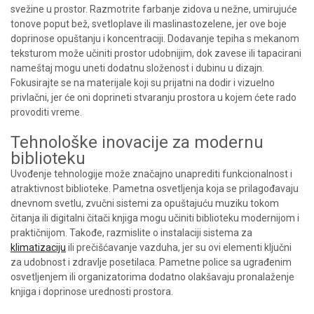
svežine u prostor. Razmotrite farbanje zidova u nežne, umirujuće
tonove poput bež, svetloplave ili maslinastozelene, jer ove boje
doprinose opuštanju i koncentraciji. Dodavanje tepiha s mekanom
teksturom može učiniti prostor udobnijim, dok zavese ili tapacirani
nameštaj mogu uneti dodatnu složenost i dubinu u dizajn.
Fokusirajte se na materijale koji su prijatni na dodir i vizuelno
privlačni, jer će oni doprineti stvaranju prostora u kojem ćete rado
provoditi vreme.
Tehnološke inovacije za modernu
biblioteku
Uvođenje tehnologije može značajno unaprediti funkcionalnost i
atraktivnost biblioteke. Pametna osvetljenja koja se prilagođavaju
dnevnom svetlu, zvučni sistemi za opuštajuću muziku tokom
čitanja ili digitalni čitači knjiga mogu učiniti biblioteku modernijom i
praktičnijom. Takođe, razmislite o instalaciji sistema za
klimatizaciju
ili prečišćavanje vazduha, jer su ovi elementi ključni
za udobnost i zdravlje posetilaca. Pametne police sa ugrađenim
osvetljenjem ili organizatorima dodatno olakšavaju pronalaženje
knjiga i doprinose urednosti prostora.