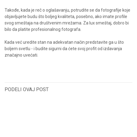
Takođe, kada je reč o oglašavanju, potrudite se da fotografije koje
objavljujete budu što boljeg kvaliteta, posebno, ako imate profile
svog smeštaja na društvenim mrežama. Za lux smeštaj, dobro bi
bilo da platite profesionalnog fotografa.
Kada već uredite stan na adekvatan način predstavite ga u što
boljem svetlu - i budite sigurni da ćete svoj profit od izdavanja
značajno uvećati.
PODELI OVAJ POST