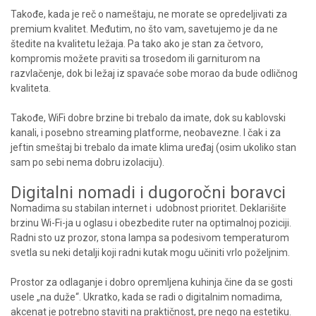
Takođe, kada je reč o nameštaju, ne morate se opredeljivati za
premium kvalitet. Međutim, no što vam, savetujemo je da ne
štedite na kvalitetu ležaja. Pa tako ako je stan za četvoro,
kompromis možete praviti sa trosedom ili garniturom na
razvlačenje, dok bi ležaj iz spavaće sobe morao da bude odličnog
kvaliteta.
Takođe, WiFi dobre brzine bi trebalo da imate, dok su kablovski
kanali, i posebno streaming platforme, neobavezne. I čak i za
jeftin smeštaj bi trebalo da imate klima uređaj (osim ukoliko stan
sam po sebi nema dobru izolaciju).
Digitalni nomadi i dugoročni boravci
Nomadima su stabilan internet i udobnost prioritet. Deklarišite
brzinu Wi-Fi-ja u oglasu i obezbedite ruter na optimalnoj poziciji.
Radni sto uz prozor, stona lampa sa podesivom temperaturom
svetla su neki detalji koji radni kutak mogu učiniti vrlo poželjnim.
Prostor za odlaganje i dobro opremljena kuhinja čine da se gosti
usele „na duže“. Ukratko, kada se radi o digitalnim nomadima,
akcenat je potrebno staviti na praktičnost, pre nego na estetiku.