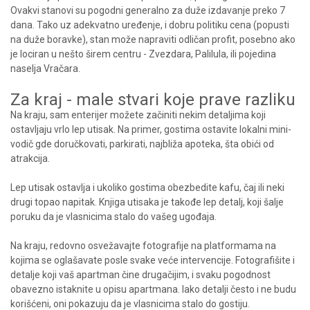
Ovakvi stanovi su pogodni generalno za duže izdavanje preko 7
dana. Tako uz adekvatno uređenje, i dobru politiku cena (popusti
na duže boravke), stan može napraviti odličan profit, posebno ako
je lociran u nešto širem centru - Zvezdara, Palilula, ili pojedina
naselja Vračara.
Za kraj - male stvari koje prave razliku
Na kraju, sam enterijer možete začiniti nekim detaljima koji
ostavljaju vrlo lep utisak. Na primer, gostima ostavite lokalni mini-
vodič gde doručkovati, parkirati, najbliža apoteka, šta obići od
atrakcija.
Lep utisak ostavlja i ukoliko gostima obezbedite kafu, čaj ili neki
drugi topao napitak. Knjiga utisaka je takođe lep detalj, koji šalje
poruku da je vlasnicima stalo do vašeg ugođaja.
Na kraju, redovno osvežavajte fotografije na platformama na
kojima se oglašavate posle svake veće intervencije. Fotografišite i
detalje koji vaš apartman čine drugačijim, i svaku pogodnost
obavezno istaknite u opisu apartmana. Iako detalji često i ne budu
korišćeni, oni pokazuju da je vlasnicima stalo do gostiju.