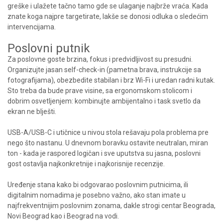
greške i ulažete tačno tamo gde se ulaganje najbrže vraća. Kada
znate koga najpre targetirate, lakše se donosi odluka o sledećim
intervencijama.
Poslovni putnik
Za poslovne goste brzina, fokus i predvidljivost su presudni.
Organizujte jasan self-check-in (pametna brava, instrukcije sa
fotografijama), obezbedite stabilan i brz Wi-Fi i uredan radni kutak.
Sto treba da bude prave visine, sa ergonomskom stolicom i
dobrim osvetljenjem: kombinujte ambijentalno i task svetlo da
ekran ne blješti.
USB-A/USB-C i utičnice u nivou stola rešavaju pola problema pre
nego što nastanu. U dnevnom boravku ostavite neutralan, miran
ton - kada je raspored logičan i sve uputstva su jasna, poslovni
gost ostavlja najkonkretnije i najkorisnije recenzije.
Uređenje stana kako bi odgovarao poslovnim putnicima, ili
digitalnim nomadima je posebno važno, ako stan imate u
najfrekventnijim poslovnim zonama, dakle strogi centar Beograda,
Novi Beograd kao i Beograd na vodi.