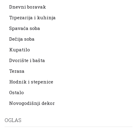
Dnevni boravak
Trpezarija i kuhinja
Spavaća soba
Dečija soba
Kupatilo
Dvorište i bašta
Terasa
Hodnik i stepenice
Ostalo
Novogodišnji dekor
OGLAS