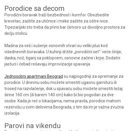
Porodice sa decom
Porodični boravak traži bezbednost i komfor. Obezbedite
krevetac, zaštite za utičnice i meke zaštite za oštre ivice.
Trpezarijski sto treba da primi bar četvoro uz dovoljno prostora za
dečju stolicu.
Mašina za veš i sušenje osnovnih stvari su veliki plus kod
višednevnih boravaka. U kuhinji držite „porodični set“: veće činije,
daska, nož, tiganj sa poklopcem, osnovne začine i krpe. Dodatni
jastuci i ćebad rešavaju improvizacije spavanja.
Jednosobni apartmani Beograd
su najpogodniji za opremanje za
porodice. U dnevnu sobu možete smestiti ugaonu garnituru ili
trosed na razvlačenje, dok u spavaću sobu možete smestiti ležaj
širine 160 cm (ili barem 140 cm) kako bi bio pogodan za dve
osobe. Kada je reč o lokacijama, nema pravila, porodice mahom
rezervišu u svim delovima Beograda, s tim da im je važna zvučna
izolacija.
Parovi na vikendu