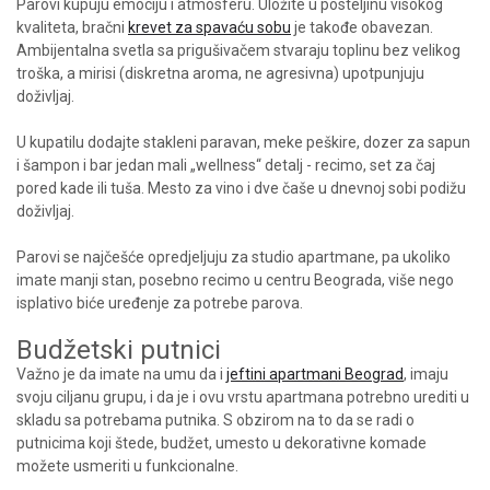
Parovi kupuju emociju i atmosferu. Uložite u posteljinu visokog
kvaliteta, bračni
krevet za spavaću sobu
je takođe obavezan.
Ambijentalna svetla sa prigušivačem stvaraju toplinu bez velikog
troška, a mirisi (diskretna aroma, ne agresivna) upotpunjuju
doživljaj.
U kupatilu dodajte stakleni paravan, meke peškire, dozer za sapun
i šampon i bar jedan mali „wellness“ detalj - recimo, set za čaj
pored kade ili tuša. Mesto za vino i dve čaše u dnevnoj sobi podižu
doživljaj.
Parovi se najčešće opredjeljuju za studio apartmane, pa ukoliko
imate manji stan, posebno recimo u centru Beograda, više nego
isplativo biće uređenje za potrebe parova.
Budžetski putnici
Važno je da imate na umu da i
jeftini apartmani Beograd
, imaju
svoju ciljanu grupu, i da je i ovu vrstu apartmana potrebno urediti u
skladu sa potrebama putnika. S obzirom na to da se radi o
putnicima koji štede, budžet, umesto u dekorativne komade
možete usmeriti u funkcionalne.