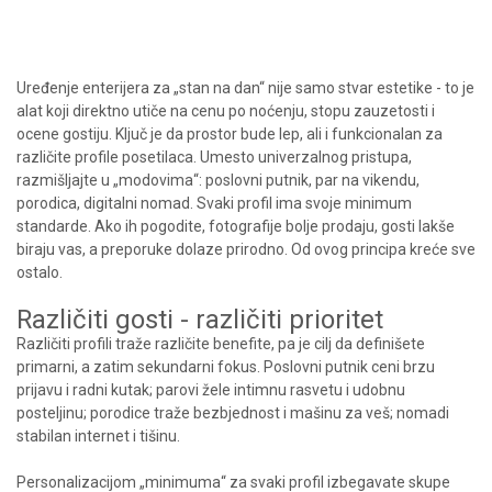
Uređenje enterijera za „stan na dan“ nije samo stvar estetike - to je
alat koji direktno utiče na cenu po noćenju, stopu zauzetosti i
ocene gostiju. Ključ je da prostor bude lep, ali i funkcionalan za
različite profile posetilaca. Umesto univerzalnog pristupa,
razmišljajte u „modovima“: poslovni putnik, par na vikendu,
porodica, digitalni nomad. Svaki profil ima svoje minimum
standarde. Ako ih pogodite, fotografije bolje prodaju, gosti lakše
biraju vas, a preporuke dolaze prirodno. Od ovog principa kreće sve
ostalo.
Različiti gosti - različiti prioritet
Različiti profili traže različite benefite, pa je cilj da definišete
primarni, a zatim sekundarni fokus. Poslovni putnik ceni brzu
prijavu i radni kutak; parovi žele intimnu rasvetu i udobnu
posteljinu; porodice traže bezbjednost i mašinu za veš; nomadi
stabilan internet i tišinu.
Personalizacijom „minimuma“ za svaki profil izbegavate skupe