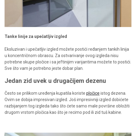
Tanke linije za upečatljiv izgled
Eksluzivan i upečatljiv izgled možete postići ređanjem tankih linija
u koncentričnom obrascu. Za ostvarivanje ovog izgleda nisu
potrebne skupe pločice i sa jeftinijim varijantima možete to postići.
Sve što vam je potrebno jeste dobar plan.
Jedan zid uvek u drugačijem dezenu
Često se prilikom uređenja kupatila koriste
pločice
istog dezena.
Ovim se dobija impresivan izgled. Još impresivniji izgled dobićete
razbijanjem tog izgleda tako što ćete samo male površine obložiti
drugom vrstom pločica kao što je recimo pod ili zid tuš kabine.