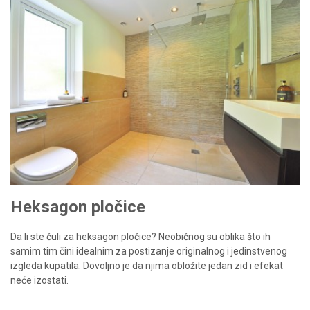
Heksagon pločice
Da li ste čuli za heksagon pločice? Neobičnog su oblika što ih
samim tim čini idealnim za postizanje originalnog i jedinstvenog
izgleda kupatila. Dovoljno je da njima obložite jedan zid i efekat
neće izostati.