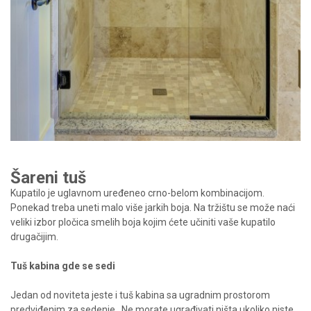
Šareni tuš
Kupatilo je uglavnom uređeneo crno-belom kombinacijom.
Ponekad treba uneti malo više jarkih boja. Na tržištu se može naći
veliki izbor pločica smelih boja kojim ćete učiniti vaše kupatilo
drugačijim.
Tuš kabina gde se sedi
Jedan od noviteta jeste i tuš kabina sa ugradnim prostorom
predviđenim za sedenje.
Ne morate ugrađivati ništa ukoliko niste