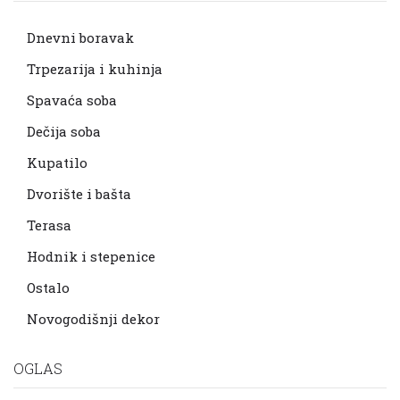
Dnevni boravak
Trpezarija i kuhinja
Spavaća soba
Dečija soba
Kupatilo
Dvorište i bašta
Terasa
Hodnik i stepenice
Ostalo
Novogodišnji dekor
OGLAS