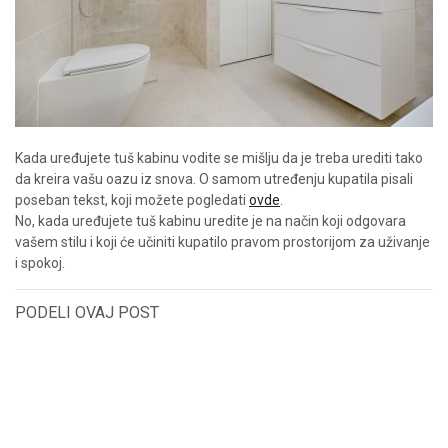
Kada uređujete tuš kabinu vodite se mišlju da je treba urediti tako
da kreira vašu oazu iz snova. O samom utređenju kupatila pisali
poseban tekst, koji možete pogledati
ovde
.
No, kada uređujete tuš kabinu uredite je na način koji odgovara
vašem stilu i koji će učiniti kupatilo pravom prostorijom za uživanje
i spokoj.
PODELI OVAJ POST