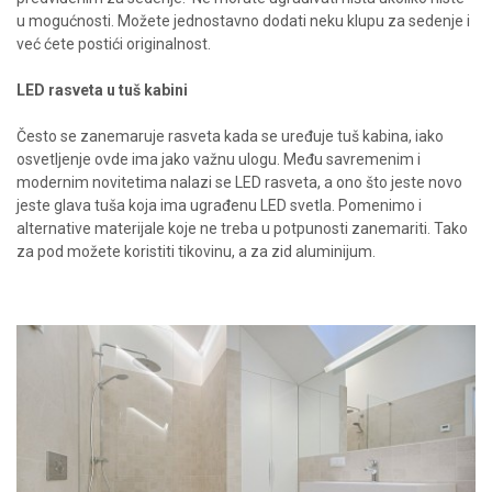
u mogućnosti. Možete jednostavno dodati neku klupu za sedenje i
već ćete postići originalnost.
LED rasveta u tuš kabini
Često se zanemaruje rasveta kada se uređuje tuš kabina, iako
osvetljenje ovde ima jako važnu ulogu. Među savremenim i
modernim novitetima nalazi se LED rasveta, a ono što jeste novo
jeste glava tuša koja ima ugrađenu LED svetla. Pomenimo i
alternative materijale koje ne treba u potpunosti zanemariti. Tako
za pod možete koristiti tikovinu, a za zid aluminijum.