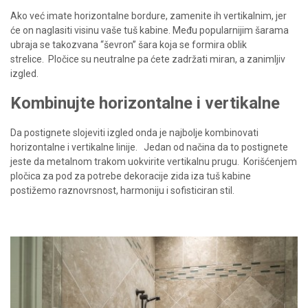
Ako već imate horizontalne bordure, zamenite ih vertikalnim, jer
će on naglasiti visinu vaše tuš kabine. Među popularnijim šarama
ubraja se takozvana “ševron” šara koja se formira oblik
strelice.
Pločice su neutralne pa ćete zadržati miran, a zanimljiv
izgled.
Kombinujte horizontalne i vertikalne
Da postignete slojeviti izgled onda je najbolje kombinovati
horizontalne i vertikalne linije. Jedan od načina da to postignete
jeste da metalnom trakom uokvirite vertikalnu prugu.
Korišćenjem
pločica za pod za potrebe dekoracije zida iza tuš kabine
postižemo raznovrsnost, harmoniju i sofisticiran stil.